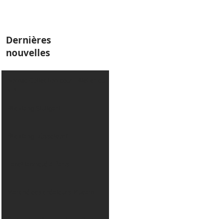
Dernières
nouvelles
Nomad Collection pour L’Atelier du
Vin
Blickfang Stuttgart
Blickfang Düsseldorf
Label fabriqué à Paris
Marché des créateurs Mudam