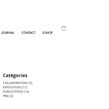
JOURNAL
CONTACT
E-SHOP
Catégories
COLLABORATIONS
(5)
5 posts
EXPOSITIONS
(11)
11 posts
PUBLICATIONS
(14)
14 posts
PRIX
(3)
3 posts