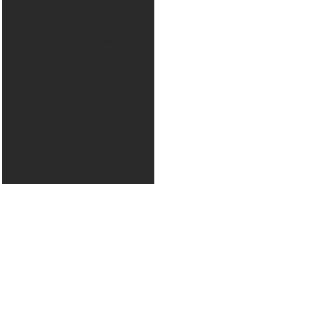
Édition limitée pour Jean-Paul
Hévin Chocolatier, Paris
Marché des créateurs Mudam
Le Printemps des Docks
Biennale métiers d'art, design et
art contemporain
Nouveau design pour LEXON