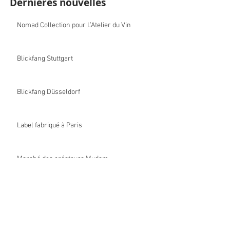
Dernières nouvelles
Nomad Collection pour L’Atelier du Vin
Blickfang Stuttgart
Blickfang Düsseldorf
Label fabriqué à Paris
Marché des créateurs Mudam
Édition limitée pour Jean-Paul Hévin
Chocolatier, Paris
Marché des créateurs Mudam