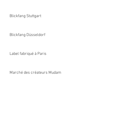
Blickfang Stuttgart
Blickfang Düsseldorf
Label fabriqué à Paris
Marché des créateurs Mudam
Édition limitée pour Jean-Paul Hévin
Chocolatier, Paris
Marché des créateurs Mudam
Le Printemps des Docks